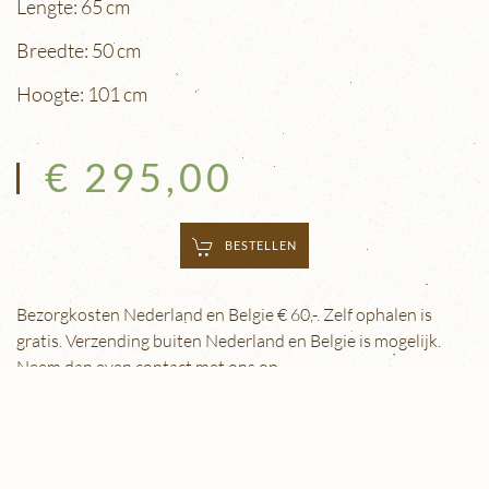
Lengte: 65 cm
Breedte: 50 cm
Hoogte: 101 cm
€ 295,00
BESTELLEN
Bezorgkosten Nederland en Belgie € 60,-. Zelf ophalen is
gratis. Verzending buiten Nederland en Belgie is mogelijk.
Neem dan even contact met ons op.
© 2026 Eugène Schäfer Antiek & Restauratie |
Privacy
Verklaring
| Webdesign:
Yndi